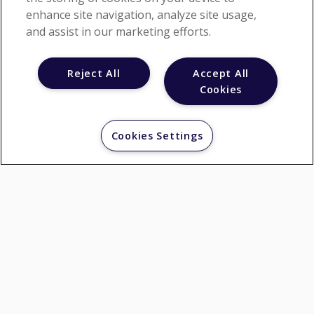
enhance site navigation, analyze site usage,
and assist in our marketing efforts.
Reject All
Accept All
Cookies
Nous utilisons des cookies pour nous assurer de vous offrir la
meilleure expérience sur notre site Web. Si vous continuez à
utiliser ce site, nous supposerons que vous en êtes satisfait.
Cookies Settings
Oui
Non merci
Mentions légales
En vigueur au 20/10/2020
Conformément aux dispositions des Articles
6-III et 19 de la Loi n°2004-575 du 21 juin 2004