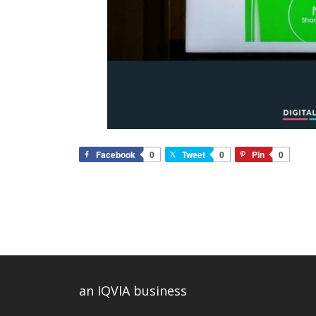
Facebook
0
Tweet
0
Pin
0
an IQVIA business